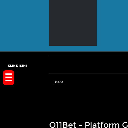
KLIK DISINI
Lisensi
Q11Bet - Platform 