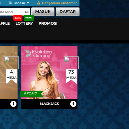
i
Bahasa
Pengaduan Customer
DAFTAR
BARU
PROMO
AFFLE
LOTTERY
PROMOSI
 datang di Q11Bet Situs Game Slot Gacor Resmi Paling Hoki Hari Ini
in
Max
Meja
Min
Max
Rb
30Jt
Roulette
1Rb
20Jt
Rb
30Jt
Baccarat
2Rb
10Jt
0Rb
30Jt
Sicbo
2Rb
10Jt
0Rb
30Jt
Dragon Tiger
10Rb
10Jt
4
73
Blackjack
10Rb
20Jt
Wheel
1Rb
10Jt
MEJA
MEJA
ASUK
DAFTAR
MASUK
PROMO
KEMBALI
BLACKJACK
BLACKJACK